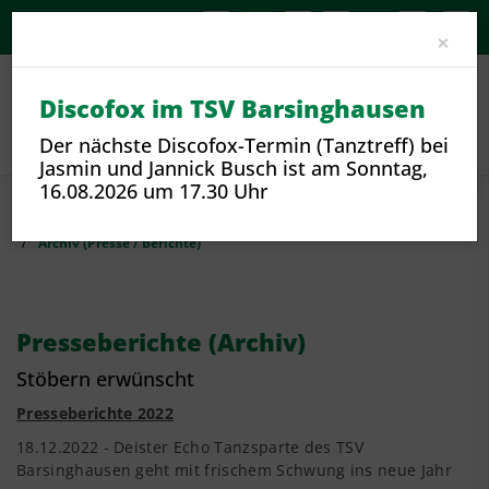
A-
A
A+
Clo
×
Discofox im TSV Barsinghausen
Der nächste Discofox-Termin (Tanztreff) bei
Jasmin und Jannick Busch ist am Sonntag,
16.08.2026 um 17.30 Uhr
Sport
Sportangebote und Sparten
Tanzen
Archiv (Presse / Berichte)
Presseberichte (Archiv)
Stöbern erwünscht
Presseberichte 2022
18.12.2022 - Deister Echo Tanzsparte des TSV
Barsinghausen geht mit frischem Schwung ins neue Jahr