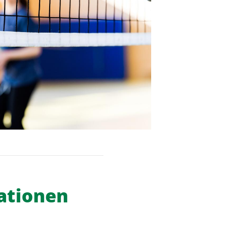
schäftsstelle
V Barsinghausen e.V.
ngenkampstraße 41
890 Barsinghausen
05105-514039
info@tsv-barsinghausen.de
ationen