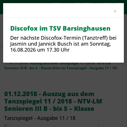
A-
A
A+
Clo
×
Discofox im TSV Barsinghausen
Der nächste Discofox-Termin (Tanztreff) bei
Jasmin und Jannick Busch ist am Sonntag,
16.08.2026 um 17.30 Uhr
Sport
Sportangebote und Sparten
Tanzen
01.11.2018 - Auszug aus dem Tanzspiegel 11 / 2018 - NTV-LM
Senioren III B - bis S – Klasse (hier im Tanzspiegel - Ausgabe 11 / 18)
01.12.2018 - Auszug aus dem
Tanzspiegel 11 / 2018 - NTV-LM
Senioren III B - bis S – Klasse
Tanzspiegel - Ausgabe 11 / 18