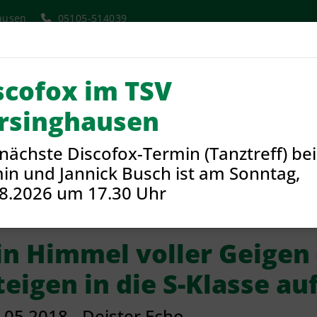
ausen
05105-514039
scofox im TSV
Aktuelles
Verein
Sport
rsinghausen
nächste Discofox-Termin (Tanztreff) bei
in und Jannick Busch ist am Sonntag,
nzen
14.05.2018 - Deister Echo - Ein Himmel voller Geigen - Her
8.2026 um 17.30 Uhr
in Himmel voller Geigen 
teigen in die S-Klasse au
.05.2018 - Deister Echo