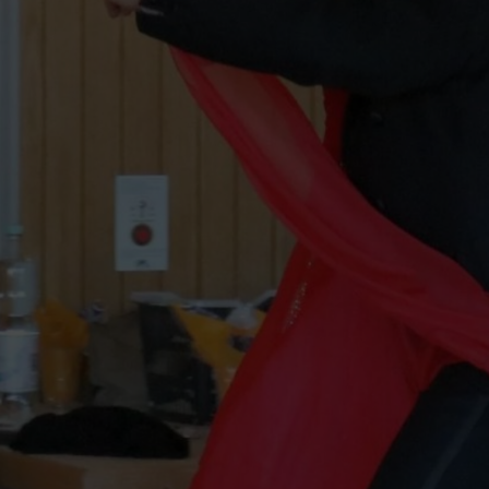
Deine Mitgliedschaft
Ge
Alles zur Mitgliedschaft
TS
Termine
La
Downloads
30
Fragen & Antworten