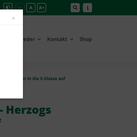
A-
A
A+
Close
×
Mitglieder
Kontakt
Shop
zogs steigen in die S-Klasse auf
- Herzogs
f