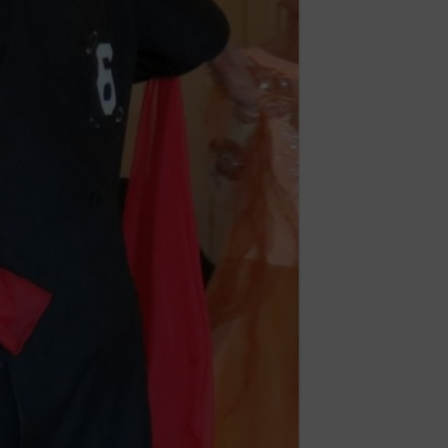
schäftsstelle
V Barsinghausen e.V.
ngenkampstraße 41
890 Barsinghausen
05105-514039
info@tsv-barsinghausen.de