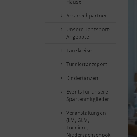
Hause
Sportangebote finden
Ansprechpartner
Sportsuche
Sparten
Unsere Tanzsport-
Angebote
Fußball
Tanzkreise
Turniertanzsport
Kindertanzen
Events für unsere
Spartenmitglieder
Veranstaltungen
(LM, GLM,
Turniere,
Niedersachsenpok