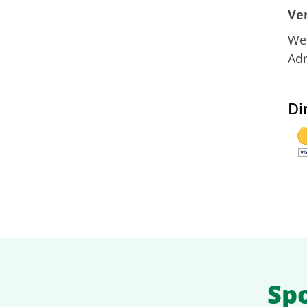
Ve
We
Adr
Di
Spo