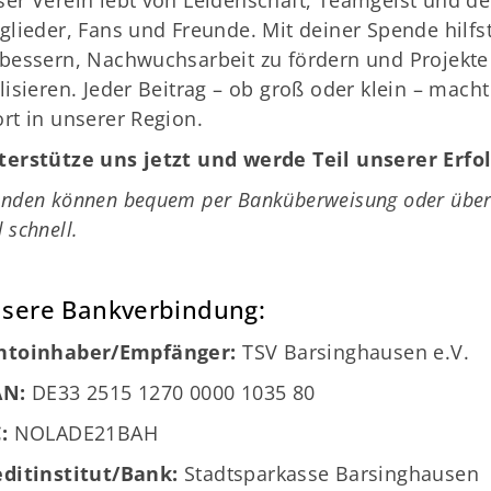
er Verein lebt von Leidenschaft, Teamgeist und de
glieder, Fans und Freunde. Mit deiner Spende hilf
bessern, Nachwuchsarbeit zu fördern und Projekte
lisieren. Jeder Beitrag – ob groß oder klein – mach
rt in unserer Region.
terstütze uns jetzt und werde Teil unserer Erfo
nden können bequem per Banküberweisung oder über P
 schnell.
Deine Mitgliedschaft
Ge
sere Bankverbindung:
Alles zur Mitgliedschaft
TS
Termine
La
ntoinhaber/Empfänger:
TSV Barsinghausen e.V.
Downloads
30
AN:
DE33 2515 1270 0000 1035 80
Fragen & Antworten
:
NOLADE21BAH
editinstitut/Bank:
Stadtsparkasse Barsinghausen