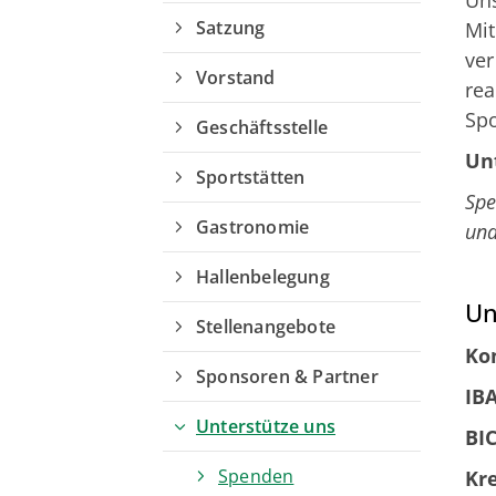
Uns
Satzung
Mit
ver
Vorstand
rea
Spo
Geschäftsstelle
Un
Sportstätten
Spe
Kurzlinks
Gastronomie
und
Sportangebote finden
Hallenbelegung
Un
Sportsuche
Stellenangebote
Sparten
Ko
Sponsoren & Partner
Fußball
IB
Unterstütze uns
BIC
Spenden
Kr