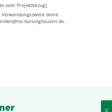
te oder Projektbezug]
im Verwendungszweck deine
enden@tsv-barsinghausen.de
.
tner