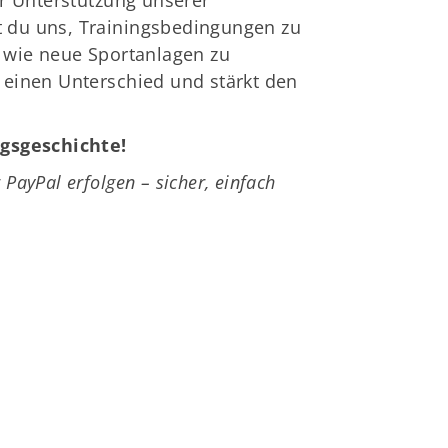
r Unterstützung unserer
st du uns, Trainingsbedingungen zu
 wie neue Sportanlagen zu
t einen Unterschied und stärkt den
lgsgeschichte!
ayPal erfolgen – sicher, einfach
schäftsstelle
V Barsinghausen e.V.
ngenkampstraße 41
890 Barsinghausen
05105-514039
info@tsv-barsinghausen.de