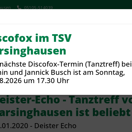
ausen
05105-514039
scofox im TSV
Aktuelles
Verein
Sport
rsinghausen
nächste Discofox-Termin (Tanztreff) bei
ngebote und Sparten
Tanzen
27.01.2020 - Deister-Echo Tan
in und Jannick Busch ist am Sonntag,
8.2026 um 17.30 Uhr
eister-Echo - Tanztreff 
arsinghausen ist beliebt
.01.2020 - Deister Echo