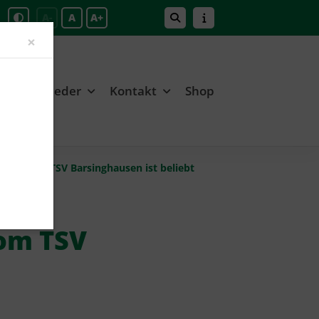
A-
A
A+
Close
×
Mitglieder
Kontakt
Shop
ztreff vom TSV Barsinghausen ist beliebt
vom TSV