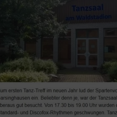
Alles zur Mitgliedschaft
TS
Termine
La
Downloads
30
Fragen & Antworten