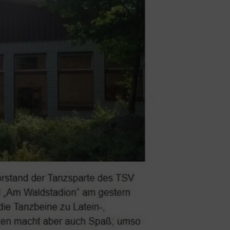
V Barsinghausen e.V.
ngenkampstraße 41
890 Barsinghausen
05105-514039
info@tsv-barsinghausen.de