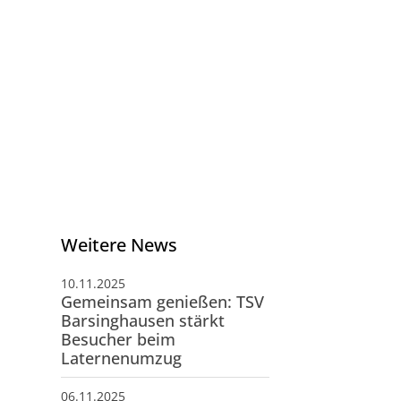
schäftsstelle
V Barsinghausen e.V.
ngenkampstraße 41
890 Barsinghausen
05105-514039
info@tsv-barsinghausen.de
Weitere News
10.11.2025
Gemeinsam genießen: TSV
Barsinghausen stärkt
Besucher beim
Laternenumzug
06.11.2025