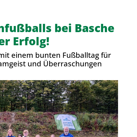
Deine Mitgliedschaft
Ge
Alles zur Mitgliedschaft
TS
fußballs bei Basche
Termine
La
er Erfolg!
Downloads
30
Fragen & Antworten
mit einem bunten Fußballtag für
eamgeist und Überraschungen