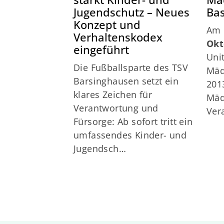
Mä
stärkt Kinder- und
Ba
Jugendschutz – Neues
Konzept und
A
Verhaltenskodex
Okt
eingeführt
Uni
Die Fußballsparte des TSV
Mäd
Barsinghausen setzt ein
201
klares Zeichen für
Mäd
Verantwortung und
Ver
Fürsorge: Ab sofort tritt ein
umfassendes Kinder- und
Jugendsch…