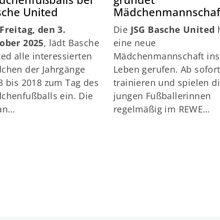
dchenfußballs bei
gründet
sche United
Mädchenmannschaf
m
Freitag, den 3.
Die
JSG Basche United
ober 2025
, lädt Basche
eine neue
ted alle interessierten
Mädchenmannschaft in
chen der Jahrgänge
Leben gerufen. Ab sofor
3 bis 2018 zum Tag des
trainieren und spielen d
chenfußballs ein. Die
jungen Fußballerinnen
an…
regelmäßig im REWE…