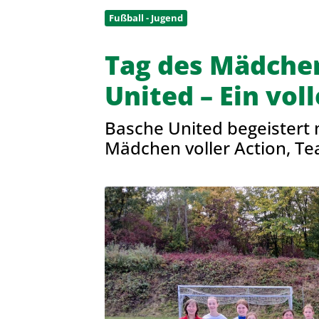
Fußball - Jugend
Sportangebote finden
Sportsuche
Tag des Mädchen
Sparten
United – Ein voll
Fußball
Basche United begeistert 
Mädchen voller Action, T