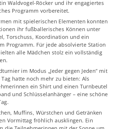
tin Waldvogel-Röcker und ihr engagiertes
ches Programm vorbereitet.
en mit spielerischen Elementen konnten
tionen ihr fußballerisches Können unter
el, Torschuss, Koordination und ein
m Programm. Für jede absolvierte Station
elten alle Mädchen stolz ein vollständig
en.
dturnier im Modus „Jeder gegen Jeden“ mit
 Tag hatte noch mehr zu bieten: Als
ehmerinnen ein Shirt und einen Turnbeutel
band und Schlüsselanhänger – eine schöne
Tag.
hen, Muffins, Würstchen und Getränken
n Vormittag fröhlich ausklingen. Ein
m die Teilnehmerinnen mit der Sonne um