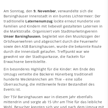
Am Sonntag, den
9. November
, verwandelte sich die
Barsinghäuser Innenstadt in ein buntes Lichtermeer: Der
traditionelle
Laternenumzug
lockte erneut Hunderte von
Familien und Kindern mit liebevoll gestalteten Laternen in
die Marktstraße. Organisiert vom Stadtmarketingverein
Unser Barsinghausen
, begleitet von den Musikzügen der
Ortsfeuerwehren und abgesichert durch die Feuerwehr
sowie den ASB Barsinghausen, wurde die bekannte Route
durch die Innenstadt gelaufen. Treffpunkt war wie
gewohnt vor der Stadtsparkasse, die Fackeln für
Erwachsene bereitstellte.
Ein besonderes Highlight für die Kinder: Am Ende des
Umzugs verteilte die Bäckerei Hünerberg traditionell
hunderte Weckmännchen am Thie – eine süße
Überraschung, die mittlerweile fester Bestandteil des
Events ist.
Der TSV Barsinghausen war in diesem Jahr ebenfalls
mittendrin und sorgte ab 15 Uhr am Thie für das leibliche
Wohl. Besucher konnten sich vor und nach dem Umzug mit