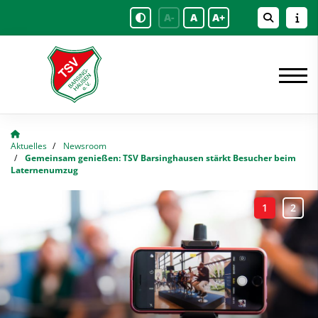
A-
A
A+
Aktuelles
Newsroom
Gemeinsam genießen: TSV Barsinghausen stärkt Besucher beim
Laternenumzug