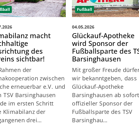
ßball
Fußball
7.2026
04.05.2026
imabilanz macht
Glückauf-Apotheke
chhaltige
wird Sponsor der
srichtung des
Fußballsparte des T
eins sichtbar!
Barsinghausen
Rahmen der
Mit großer Freude dürfe
makooperation zwischen
wir bekanntgeben, dass 
che erneuerbar e.V. und
Glückauf-Apotheke
 TSV Barsinghausen
Barsinghausen ab sofor
de im ersten Schritt
offizieller Sponsor der
e Klimabilanz der
Fußballsparte des TSV
gangenen drei…
Barsinghau…