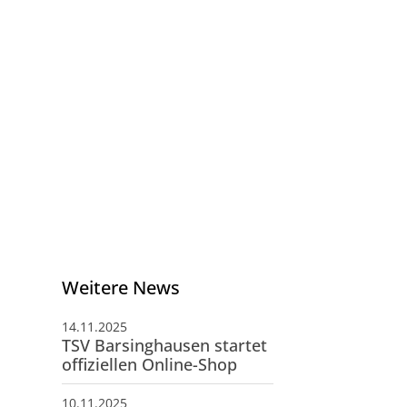
schäftsstelle
V Barsinghausen e.V.
ngenkampstraße 41
890 Barsinghausen
05105-514039
info@tsv-barsinghausen.de
Weitere News
14.11.2025
TSV Barsinghausen startet
offiziellen Online-Shop
10.11.2025