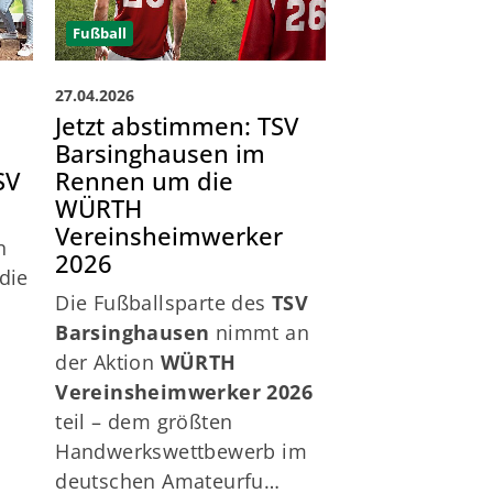
Fußball
27.04.2026
Jetzt abstimmen: TSV
Barsinghausen im
SV
Rennen um die WÜRTH
Vereinsheimwerker
2026
n
Die Fußballsparte des
TSV
die
Barsinghausen
nimmt an
der Aktion
WÜRTH
t
Vereinsheimwerker 2026
teil – dem größten
Handwerkswettbewerb im
deutschen Amateurfu…