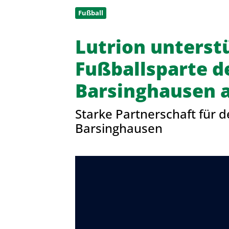
Fußball
Sportangebote finden
Sportsuche
Lutrion unterstü
Sparten
Fußballsparte d
Fußball
Barsinghausen a
Starke Partnerschaft für d
Barsinghausen