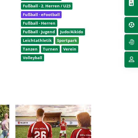
Fußball - 2. Herren / U23
Fußball - eFootball
Fußball - Herren
Fußball - Jugend
Judo/Aikido
Leichtathletik
Sportpark
Tanzen
Turnen
Verein
Volleyball