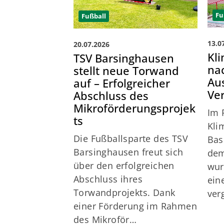
Fußball
Fu
20.07.2026
13.0
TSV Barsinghausen
Kl
stellt neue Torwand
na
auf – Erfolgreicher
Au
Abschluss des
Ver
Mikroförderungsprojek
Im 
ts
Kli
Die Fußballsparte des TSV
Bas
Barsinghausen freut sich
dem
über den erfolgreichen
wur
Abschluss ihres
ein
Torwandprojekts. Dank
ver
einer Förderung im Rahmen
des Mikroför…