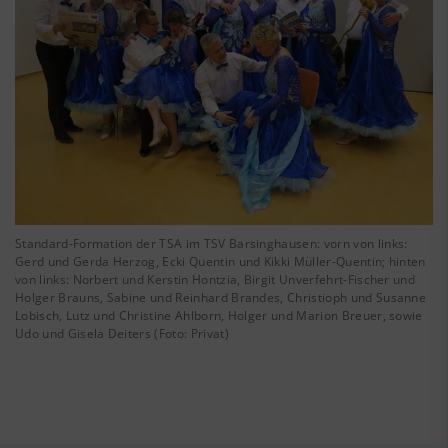
Standard-Formation der TSA im TSV Barsinghausen: vorn von links:
Gerd und Gerda Herzog, Ecki Quentin und Kikki Müller-Quentin; hinten
von links: Norbert und Kerstin Hontzia, Birgit Unverfehrt-Fischer und
Holger Brauns, Sabine und Reinhard Brandes, Christioph und Susanne
Lobisch, Lutz und Christine Ahlborn, Holger und Marion Breuer, sowie
Udo und Gisela Deiters (Foto: Privat)