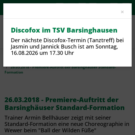
A-
A
A+
Clo
×
Discofox im TSV Barsinghausen
Der nächste Discofox-Termin (Tanztreff) bei
Jasmin und Jannick Busch ist am Sonntag,
16.08.2026 um 17.30 Uhr
Sport
Sportangebote und Sparten
Tanzen
26.03.2018 - Premiere-Auftritt der Barsinghäuser Standard-
Formation
26.03.2018 - Premiere-Auftritt der
Barsinghäuser Standard-Formation
Trainer Armin Bellhäuser zeigt mit seiner
Standard-Formation eine neue Choreographie in
Wewer beim "Ball der Wilden Füße"