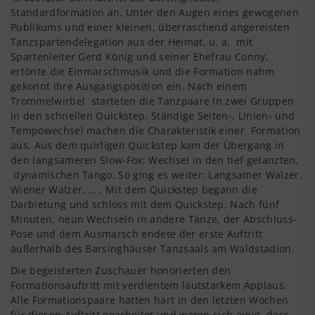
Standardformation an. Unter den Augen eines gewogenen
Publikums und einer kleinen, überraschend angereisten
Tanzspartendelegation aus der Heimat, u. a. mit
Spartenleiter Gerd König und seiner Ehefrau Conny,
ertönte die Einmarschmusik und die Formation nahm
gekonnt ihre Ausgangsposition ein. Nach einem
Trommelwirbel starteten die Tanzpaare in zwei Gruppen
in den schnellen Quickstep. Ständige Seiten-, Linien- und
Tempowechsel machen die Charakteristik einer Formation
aus. Aus dem quirligen Quickstep kam der Übergang in
den langsameren Slow-Fox; Wechsel in den tief getanzten,
dynamischen Tango. So ging es weiter: Langsamer Walzer,
Wiener Walzer, … . Mit dem Quickstep begann die
Darbietung und schloss mit dem Quickstep. Nach fünf
Minuten, neun Wechseln in andere Tänze, der Abschluss-
Pose und dem Ausmarsch endete der erste Auftritt
außerhalb des Barsinghäuser Tanzsaals am Waldstadion.
Die begeisterten Zuschauer honorierten den
Formationsauftritt mit verdientem lautstarkem Applaus.
Alle Formationspaare hatten hart in den letzten Wochen
für diesen Auftritt gearbeitet und waren sich einig, dass