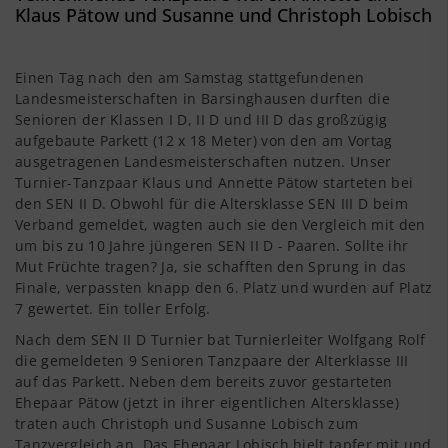
Klaus Pätow und Susanne und Christoph Lobisch
Einen Tag nach den am Samstag stattgefundenen
Landesmeisterschaften in Barsinghausen durften die
Senioren der Klassen I D, II D und III D das großzügig
aufgebaute Parkett (12 x 18 Meter) von den am Vortag
ausgetragenen Landesmeisterschaften nutzen. Unser
Turnier-Tanzpaar Klaus und Annette Pätow starteten bei
den SEN II D. Obwohl für die Altersklasse SEN III D beim
Verband gemeldet, wagten auch sie den Vergleich mit den
um bis zu 10 Jahre jüngeren SEN II D - Paaren. Sollte ihr
Mut Früchte tragen? Ja, sie schafften den Sprung in das
Finale, verpassten knapp den 6. Platz und wurden auf Platz
7 gewertet. Ein toller Erfolg.
Nach dem SEN II D Turnier bat Turnierleiter Wolfgang Rolf
die gemeldeten 9 Senioren Tanzpaare der Alterklasse III
auf das Parkett. Neben dem bereits zuvor gestarteten
Ehepaar Pätow (jetzt in ihrer eigentlichen Altersklasse)
traten auch Christoph und Susanne Lobisch zum
Tanzvergleich an. Das Ehepaar Lobisch hielt tapfer mit und