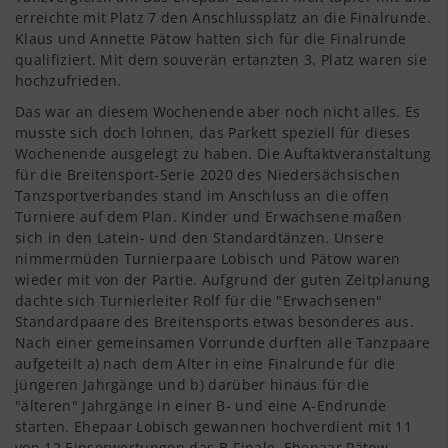
erreichte mit Platz 7 den Anschlussplatz an die Finalrunde.
Klaus und Annette Pätow hatten sich für die Finalrunde
qualifiziert. Mit dem souverän ertanzten 3. Platz waren sie
hochzufrieden.
Das war an diesem Wochenende aber noch nicht alles. Es
musste sich doch lohnen, das Parkett speziell für dieses
Wochenende ausgelegt zu haben. Die Auftaktveranstaltung
für die Breitensport-Serie 2020 des Niedersächsischen
Tanzsportverbandes stand im Anschluss an die offen
Turniere auf dem Plan. Kinder und Erwachsene maßen
sich in den Latein- und den Standardtänzen. Unsere
nimmermüden Turnierpaare Lobisch und Pätow waren
wieder mit von der Partie. Aufgrund der guten Zeitplanung
dachte sich Turnierleiter Rolf für die "Erwachsenen"
Standardpaare des Breitensports etwas besonderes aus.
Nach einer gemeinsamen Vorrunde durften alle Tanzpaare
aufgeteilt a) nach dem Alter in eine Finalrunde für die
jüngeren Jahrgänge und b) darüber hinaus für die
"älteren" Jahrgänge in einer B- und eine A-Endrunde
starten. Ehepaar Lobisch gewannen hochverdient mit 11
von 12 Einserwertungen das B-Finale. Ehepaar Pätow