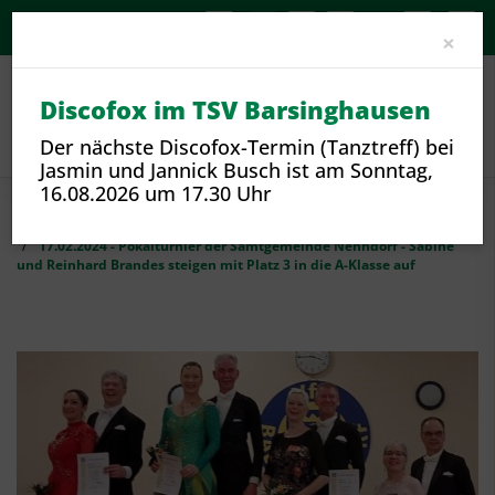
A-
A
A+
Clo
×
Discofox im TSV Barsinghausen
Der nächste Discofox-Termin (Tanztreff) bei
Jasmin und Jannick Busch ist am Sonntag,
16.08.2026 um 17.30 Uhr
Sport
Sportangebote und Sparten
Tanzen
17.02.2024 - Pokalturnier der Samtgemeinde Nenndorf - Sabine
und Reinhard Brandes steigen mit Platz 3 in die A-Klasse auf