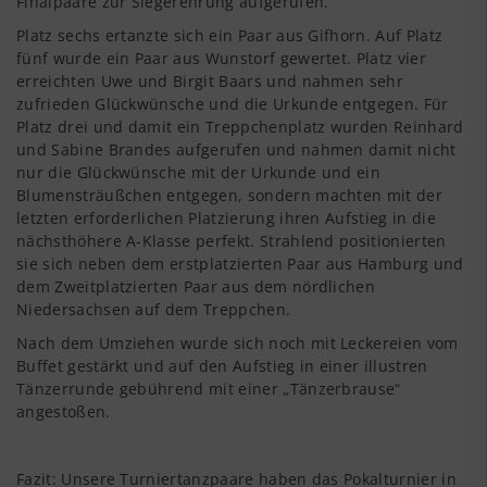
Finalpaare zur Siegerehrung aufgerufen.
Platz sechs ertanzte sich ein Paar aus Gifhorn. Auf Platz
fünf wurde ein Paar aus Wunstorf gewertet. Platz vier
erreichten Uwe und Birgit Baars und nahmen sehr
zufrieden Glückwünsche und die Urkunde entgegen. Für
Platz drei und damit ein Trepp­chenplatz wurden Reinhard
und Sabine Brandes aufgerufen und nahmen damit nicht
nur die Glückwünsche mit der Urkun­de und ein
Blumensträußchen entgegen, sondern machten mit der
letzten erforderlichen Platzierung ihren Aufstieg in die
nächsthöhere A-Klasse perfekt. Strahlend positionierten
sie sich neben dem erstplatzierten Paar aus Hamburg und
dem Zweitplat­zierten Paar aus dem nördlichen
Niedersachsen auf dem Treppchen.
Nach dem Umziehen wurde sich noch mit Leckereien vom
Buffet gestärkt und auf den Aufstieg in einer illustren
Tänzerrunde gebührend mit einer „Tänzerbrause“
angestoßen.
Fazit: Unsere Turniertanzpaare haben das Pokalturnier in