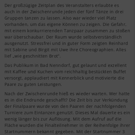
Der großzügige Zeitplan des Veranstalters erlaubte es
auch in der Zwischenrunde jeden der fünf Tänze in drei
Gruppen tanzen zu lassen. Also war wieder viel Platz
vorhanden, um das ei­gene Können zu zeigen. Die Gefahr,
mit einem konkurrierenden Tanzpaar zusammen zu stoßen
war überschaubar. Der Raum wurde selbstverständlich
ausgenutzt. Stressfrei und in guter Form zeigten Reinhard
mit Sabine und Birgit mit Uwe ihre Choreographien. Alles
lief „wie geschnitten Brot“.
Das Publikum in Bad Nenndorf, gut gelaunt und exzellent
mit Kaffee und Kuchen vom reichhaltig bestückten Buffet
versorgt, applaudiert mit Kennerblick und motivierte die
Paare zu guten Leistungen.
Nach der Zwischenrunde hieß es wieder warten. Wer hatte
es in die Endrunde geschafft? Die Zeit bis zur Verkündung
der Finalpaare wurde von den Paaren der nachfolgenden
Turniere zum Eintanzen genutzt. Dieses Mal dauerte es ein
wenig länger bis zur Auflösung. Mit dem Aufruf auf die
Fläche wurden die Finalteilnehmer in der Reihenfolge ihrer
Startnummern bekannt gegeben. Mit der Startnummer 3