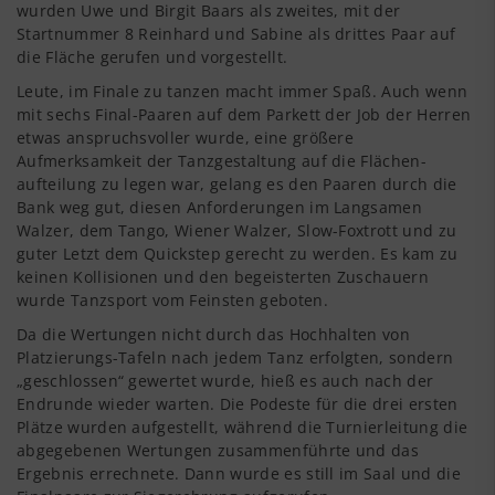
wurden Uwe und Birgit Baars als zweites, mit der
Startnummer 8 Rein­hard und Sabine als drittes Paar auf
die Fläche gerufen und vorgestellt.
Leute, im Finale zu tanzen macht immer Spaß. Auch wenn
mit sechs Final-Paaren auf dem Parkett der Job der Herren
etwas anspruchsvoller wurde, eine größere
Aufmerksamkeit der Tanzgestaltung auf die Flächen­
aufteilung zu legen war, gelang es den Paaren durch die
Bank weg gut, diesen Anforde­rungen im Langsamen
Walzer, dem Tango, Wiener Walzer, Slow-Foxtrott und zu
guter Letzt dem Quickstep gerecht zu werden. Es kam zu
keinen Kollisionen und den begeisterten Zuschauern
wurde Tanzsport vom Feinsten geboten.
Da die Wertungen nicht durch das Hochhalten von
Platzierungs-Tafeln nach je­dem Tanz erfolgten, sondern
„geschlossen“ gewertet wurde, hieß es auch nach der
Endrunde wieder warten. Die Podeste für die drei ersten
Plätze wurden aufgestellt, während die Turnierleitung die
abgegebenen Wertungen zusammen­führte und das
Ergebnis errechnete. Dann wurde es still im Saal und die