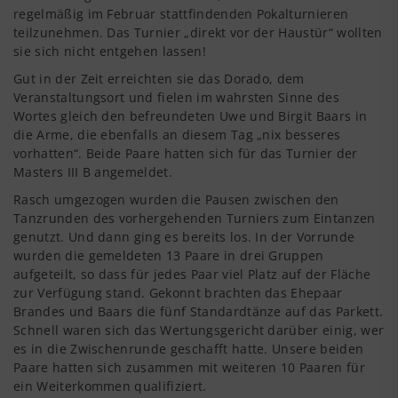
regelmäßig im Februar stattfinden­den Pokalturnieren
teilzunehmen. Das Turnier „direkt vor der Haustür“ wollten
sie sich nicht entge­hen lassen!
Gut in der Zeit erreichten sie das Dorado, dem
Veranstaltungsort und fielen im wahrsten Sinne des
Wortes gleich den befreundeten Uwe und Birgit Baars in
die Arme, die ebenfalls an diesem Tag „nix besseres
vorhatten“. Beide Paare hatten sich für das Turnier der
Masters III B angemeldet.
Rasch umgezogen wurden die Pausen zwischen den
Tanzrunden des vorhergehenden Tur­niers zum Eintanzen
genutzt. Und dann ging es bereits los. In der Vorrunde
wurden die gemeldeten 13 Paare in drei Gruppen
aufgeteilt, so dass für jedes Paar viel Platz auf der Fläche
zur Verfügung stand. Gekonnt brachten das Ehepaar
Brandes und Baars die fünf Standardtänze auf das Parkett.
Schnell waren sich das Wertungsgericht darüber einig, wer
es in die Zwischenrunde geschafft hatte. Unsere beiden
Paare hatten sich zusammen mit weiteren 10 Paaren für
ein Weiterkommen qualifiziert.