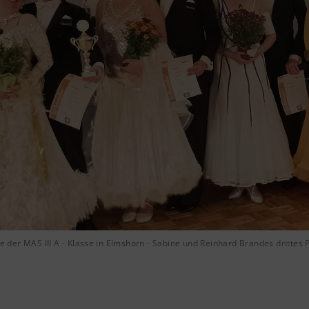
le der MAS III A - Klasse in Elmshorn - Sabine und Reinhard Brandes drittes Pa