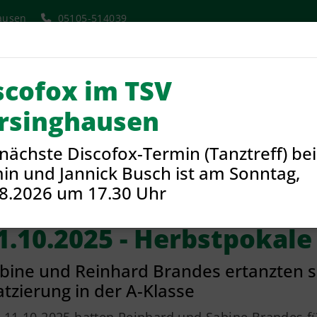
ausen
05105-514039
scofox im TSV
Aktuelles
Verein
Sport
rsinghausen
nächste Discofox-Termin (Tanztreff) bei
ngebote und Sparten
Tanzen
11.10.2025 - Herbstpokale in
in und Jannick Busch ist am Sonntag,
8.2026 um 17.30 Uhr
1.10.2025 - Herbstpokale
bine und Reinhard Brandes ertanzten sic
atzierung in der A-Klasse