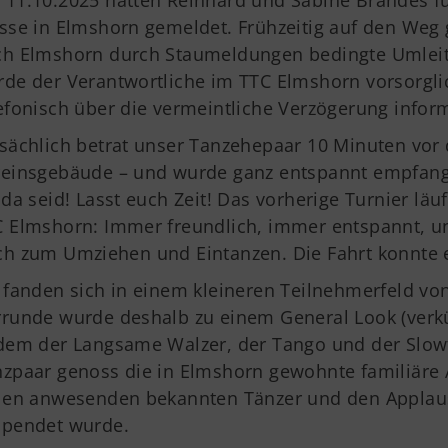
11.10.2025 hatten Reinhard und Sabine Brandes für
sse in Elmshorn gemeldet. Frühzeitig auf den Weg 
ch Elmshorn durch Staumeldungen bedingte Umlei
de der Verantwortliche im TTC Elmshorn vorsorglic
efonisch über die vermeintliche Verzögerung inform
sächlich betrat unser Tanzehepaar 10 Minuten vor de
einsgebäude – und wurde ganz entspannt empfange
 da seid! Lasst euch Zeit! Das vorherige Turnier läu
 Elmshorn: Immer freundlich, immer entspannt, und 
h zum Umziehen und Eintanzen. Die Fahrt konnte 
 fanden sich in einem kleineren Teilnehmerfeld von
runde wurde deshalb zu einem General Look (verkü
dem der Langsame Walzer, der Tango und der Slow
zpaar genoss die in Elmshorn gewohnte familiäre 
elen anwesenden bekannten Tänzer und den Applau
Deine Mitgliedschaft
Ge
spendet wurde.