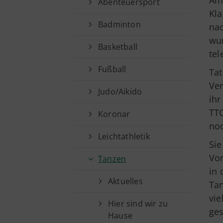
Am 
Abenteuersport
Kla
Badminton
na
wur
Basketball
tel
Fußball
Tat
Ver
Judo/Aikido
ihr
TTC
Koronar
noc
Leichtathletik
Sie
Vor
Tanzen
in 
Kurzlinks
Aktuelles
Tan
vi
Hier sind wir zu
Sportangebote finden
ge
Hause