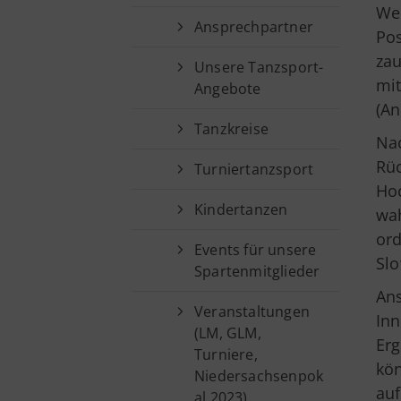
Sportsuche
Wen
Sparten
Ansprechpartner
Pos
Fußball
zau
Unsere Tanzsport-
mit
Angebote
(A
Tanzkreise
Na
Rüc
Turniertanzsport
Hoc
Kindertanzen
wah
ord
Events für unsere
Slo
Spartenmitglieder
Ans
Veranstaltungen
Inn
(LM, GLM,
Erg
Turniere,
kön
Niedersachsenpok
auf
al 2023)