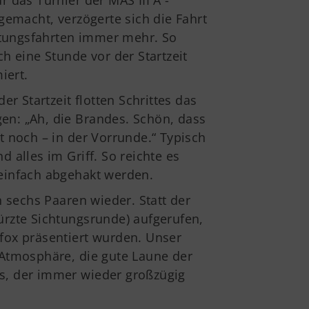
 das Turnier der MAS III A -
gemacht, verzögerte sich die Fahrt
tungsfahrten immer mehr. So
h eine Stunde vor der Startzeit
iert.
r Startzeit flotten Schrittes das
n: „Ah, die Brandes. Schön, dass
ft noch – in der Vorrunde.“ Typisch
alles im Griff. So reichte es
einfach abgehakt werden.
 sechs Paaren wieder. Statt der
rzte Sichtungsrunde) aufgerufen,
fox präsentiert wurden. Unser
Atmosphäre, die gute Laune der
s, der immer wieder großzügig
schäftsstelle