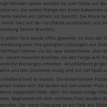
Alles zur Mitgliedschaft
TS
ige Minuten später wurden sie zum Finale auf die
Termine
La
ition ein. Die ersten Klänge des Ihnen bekannten
Downloads
30
berte beiden ein Lächeln ins Gesicht. Die Musik be
Fragen & Antworten
 ihrem Tanz auf der Tanzfläche ausdrücken; aus ih
nmerkung Sabine Brandes).
ch jedem Tanz wurde offen gewertet, so dass die 
kmeldung über ihre gezeigten Leistungen aus Sich
herfreut nahmen sie die zwar kunterbunte, aber d
r. Derart motiviert brachten sie den Tango aufs Par
entliche Wertungen erhielten. Anschließend ginge
wfox und den Quickstep mutig und mit viel Spaß a
chließend hieß es warten. Die ersten beiden Plätze
erlich hatten sich die beiden auf den vierten Platz e
ebnis dargestellt hätte. Aber: Sie hatten einige 
nen. Beginnend mit dem sechsten Platz wurden di
gerufen. Der vierte Platz ging an ein Paar aus Schl