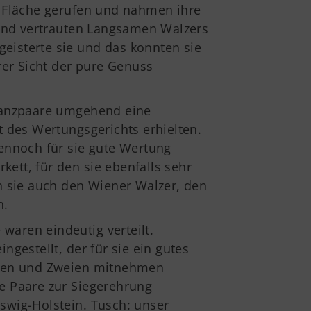
V Barsinghausen e.V.
 Fläche gerufen und nahmen ihre
ngenkampstraße 41
 und vertrauten Langsamen Walzers
890 Barsinghausen
geisterte sie und das konnten sie
05105-514039
rer Sicht der pure Genuss
info@tsv-barsinghausen.de
Tanzpaare umgehend eine
t des Wertungsgerichts erhielten.
ennoch für sie gute Wertung
kett, für den sie ebenfalls sehr
n sie auch den Wiener Walzer, den
n.
 waren eindeutig verteilt.
ingestellt, der für sie ein gutes
Einsen und Zweien mitnehmen
e Paare zur Siegerehrung
eswig-Holstein. Tusch: unser