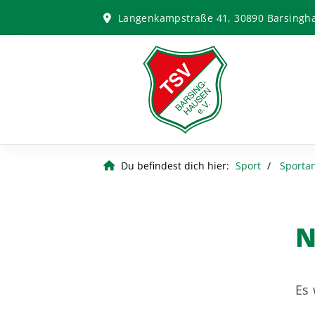
Langenkampstraße 41, 30890 Barsingh
Du befindest dich hier:
Sport
Sporta
N
Es