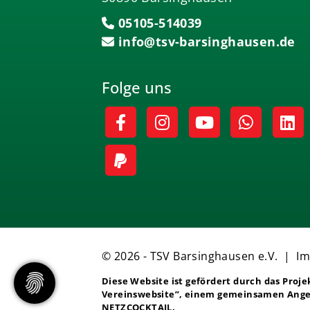
05105-514039
info@tsv-barsinghausen.de
Folge uns
© 2026 - TSV Barsinghausen e.V. |
I
Diese Website ist gefördert durch das Proj
Vereinswebsite”
, einem gemeinsamen Ange
NETZCOCKTAIL.