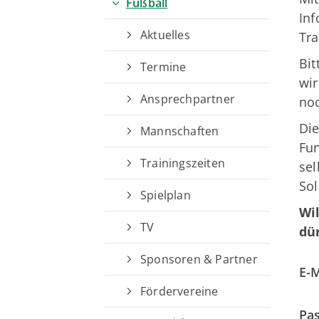
Fußball
Inf
Aktuelles
Tra
Bit
Termine
wir
Ansprechpartner
noc
Die
Mannschaften
Fun
Trainingszeiten
sel
Sol
Spielplan
Wi
Kurzlinks
TV
dü
Sportangebote finden
Sponsoren & Partner
E-M
Sportsuche
Fördervereine
Sparten
Pas
Fußball