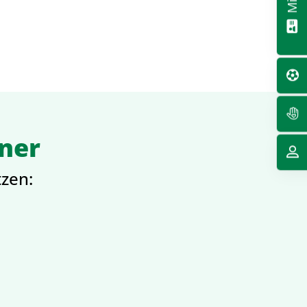
tner
tzen: