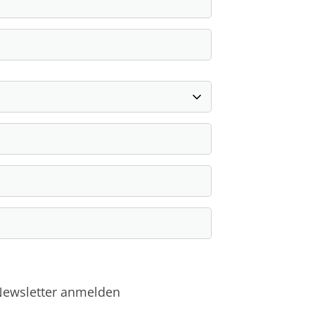
05105-514039
info@tsv-barsinghausen.de
 Newsletter anmelden