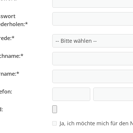
Fragen & Antworten
sswort
derholen:
*
rede:
*
chname:
*
rname:
*
efon:
d:
Ja, ich möchte mich für den