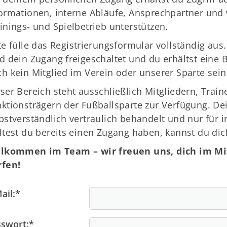
ormationen, interne Abläufe, Ansprechpartner und 
inings‑ und Spielbetrieb unterstützen.
te fülle das Registrierungsformular vollständig au
d dein Zugang freigeschaltet und du erhältst eine B
h kein Mitglied im Verein oder unserer Sparte sei
ser Bereich steht ausschließlich Mitgliedern, Trai
ktionsträgern der Fußballsparte zur Verfügung. D
bstverständlich vertraulich behandelt und nur für 
ltest du bereits einen Zugang haben, kannst du di
llkommen im Team – wir freuen uns, dich im Mi
rfen!
Deine Mitgliedschaft
Ge
ail:
*
Alles zur Mitgliedschaft
TS
Termine
La
swort:
*
Downloads
30