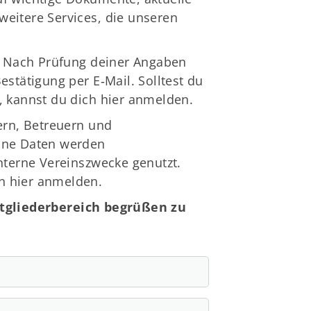
weitere Services, die unseren
s. Nach Prüfung deiner Angaben
estätigung per E‑Mail. Solltest du
n, kannst du dich
hier anmelden
.
nern, Betreuern und
eine Daten werden
interne Vereinszwecke genutzt.
ch
hier anmelden
.
tgliederbereich begrüßen zu
schäftsstelle
V Barsinghausen e.V.
ngenkampstraße 41
890 Barsinghausen