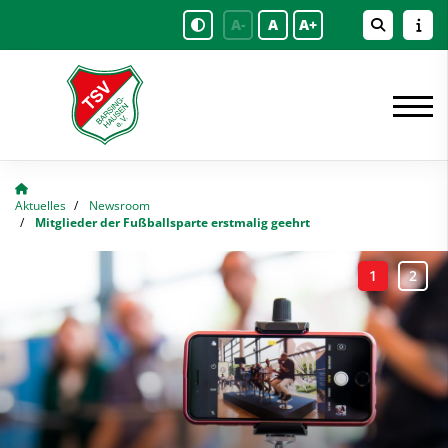
A-
A
A+
Aktuelles
Newsroom
Mitglieder der Fußballsparte erstmalig geehrt