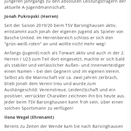
jüngeren Jahrgangs zu den absoluten Leistungsträgern der
aktuelle A-Jugendmannschaft.
Jonah Pukropski (Herren)
Seit der Saison 2019/20 beim TSV Barsinghausen aktiv,
entstammt auch Jonah der eigenen Jugend als Spieler von
Basche United
. Im Herrenbereich schloss er sich den
"grün-weiß-roten" an und wollte nicht mehr weg!
Anfangs (Jugend) noch als Torwart aktiv und auch in der
2.
Herren / U23
zum Teil dort eingesetzt, machte er sich bald
als stabiler und verlässlicher Außen- und Innenverteidiger
einen Namen – bei den Gegnern und im eigenen Verein.
Selbst als die Mannschaft vor ca. zwei Jahren zerbrach,
blieb Jonah dem Verein treu und wurde zum
Aushängeschild: Vereinstreue, Leiden(!)schaft und ein
positiver, verrückter Charakter zeichnen ihn bis heute aus.
Jeder beim TSV Barsinghausen kann froh sein, über einen
solchen Sportsmann zu verfügen!
Ilona Wegel (Ehrenamt)
Bereits zu Zeiten der Wende kam Sie nach Barsinghausen